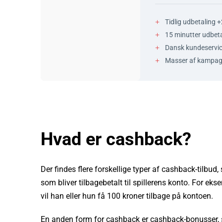
Tidlig udbetaling 
15 minutter udbeta
Dansk kundeservi
Masser af kampag
Hvad er cashback?
Der findes flere forskellige typer af cashback-tilbud
som bliver tilbagebetalt til spillerens konto. For ek
vil han eller hun få 100 kroner tilbage på kontoen.
En anden form for cashback er cashback-bonusser, so