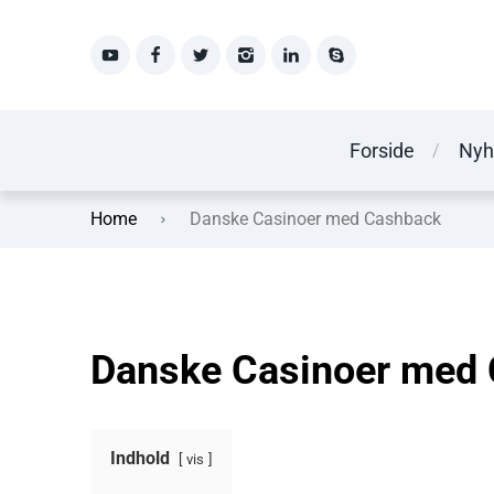
Forside
Nyh
Home
Danske Casinoer med Cashback
Danske Casinoer med 
Indhold
vis