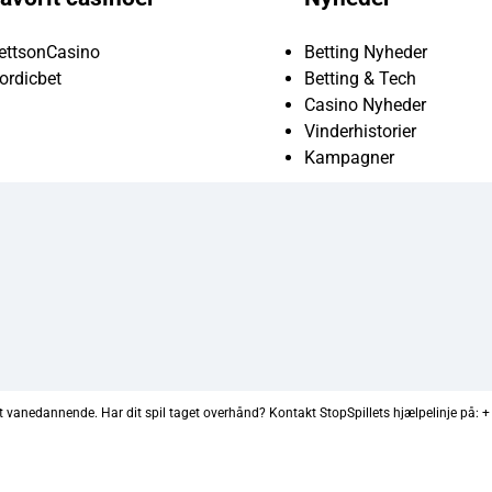
ettsonCasino
Betting Nyheder
ordicbet
Betting & Tech
Casino Nyheder
Vinderhistorier
Kampagner
erst vanedannende. Har dit spil taget overhånd? Kontakt StopSpillets hjælpelinje på: +