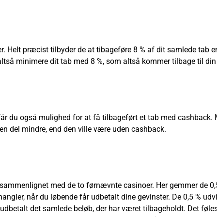
r. Helt præcist tilbyder de at tibageføre 8 % af dit samlede tab 
altså minimere dit tab med 8 %, som altså kommer tilbage til din
r du også mulighed for at få tilbageført et tab med cashback. Ma
 en del mindre, end den ville være uden cashback.
 sammenlignet med de to førnævnte casinoer. Her gemmer de 0,5 
angler, når du løbende får udbetalt dine gevinster. De 0,5 % udvik
sk udbetalt det samlede beløb, der har været tilbageholdt. Det 