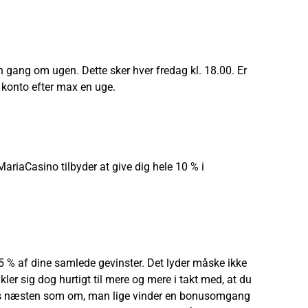
en gang om ugen. Dette sker hver fredag kl. 18.00. Er
 konto efter max en uge.
riaCasino tilbyder at give dig hele 10 % i
% af dine samlede gevinster. Det lyder måske ikke
ler sig dog hurtigt til mere og mere i takt med, at du
føles næsten som om, man lige vinder en bonusomgang