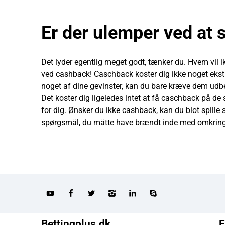
Er der ulemper ved at
Det lyder egentlig meget godt, tænker du. Hvem vil 
ved cashback! Caschback koster dig ikke noget ekstra
noget af dine gevinster, kan du bare kræve dem ud
Det koster dig ligeledes intet at få caschback på de s
for dig. Ønsker du ikke cashback, kan du blot spille
spørgsmål, du måtte have brændt inde med omkring
Bettingplus.dk
F