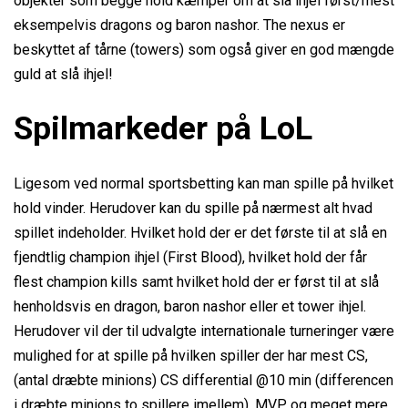
objekter som begge hold kæmper om at slå ihjel først/mest
eksempelvis dragons og baron nashor. The nexus er
beskyttet af tårne (towers) som også giver en god mængde
guld at slå ihjel!
Spilmarkeder på LoL
Ligesom ved normal sportsbetting kan man spille på hvilket
hold vinder. Herudover kan du spille på nærmest alt hvad
spillet indeholder. Hvilket hold der er det første til at slå en
fjendtlig champion ihjel (First Blood), hvilket hold der får
flest champion kills samt hvilket hold der er først til at slå
henholdsvis en dragon, baron nashor eller et tower ihjel.
Herudover vil der til udvalgte internationale turneringer være
mulighed for at spille på hvilken spiller der har mest CS,
(antal dræbte minions) CS differential @10 min (differencen
i dræbte minions to spillere imellem), MVP og meget mere.