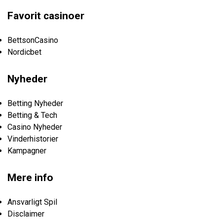
Favorit casinoer
BettsonCasino
Nordicbet
Nyheder
Betting Nyheder
Betting & Tech
Casino Nyheder
Vinderhistorier
Kampagner
Mere info
Ansvarligt Spil
Disclaimer