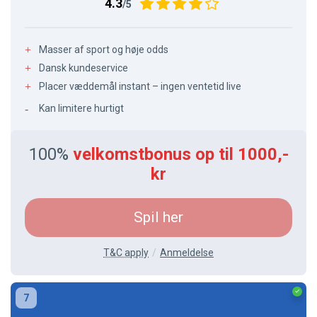
4.3
/5
Masser af sport og høje odds
Dansk kundeservice
Placer væddemål instant – ingen ventetid live
Kan limitere hurtigt
100%
velkomstbonus op til 1000,-
kr
Spil her
T&C apply
Anmeldelse