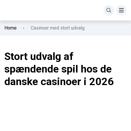
Home
Casinoer med stort udvalg
Stort udvalg af
spændende spil hos de
danske casinoer i 2026