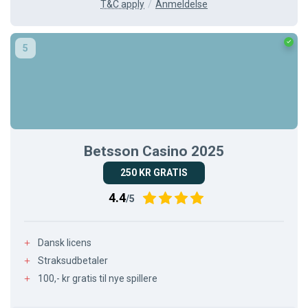
T&C apply
Anmeldelse
Betsson Casino 2025
250 KR GRATIS
4.4
/5
Dansk licens
Straksudbetaler
100,- kr gratis til nye spillere