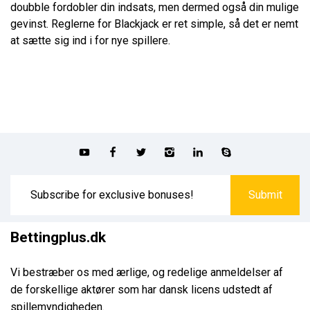
doubble fordobler din indsats, men dermed også din mulige
gevinst. Reglerne for Blackjack er ret simple, så det er nemt
at sætte sig ind i for nye spillere.
Bettingplus.dk
Vi bestræber os med ærlige, og redelige anmeldelser af
de forskellige aktører som har dansk licens udstedt af
spillemyndigheden.