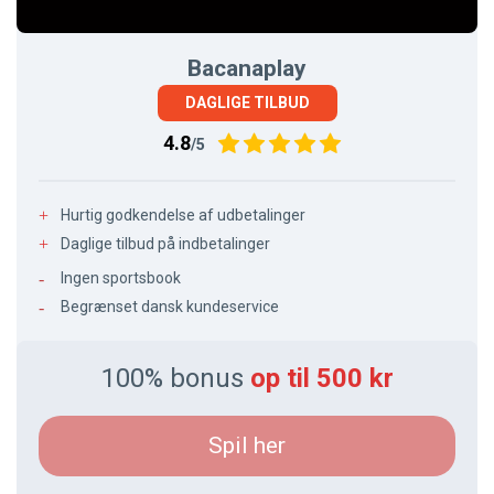
Bacanaplay
DAGLIGE TILBUD
4.8
/5
Hurtig godkendelse af udbetalinger
Daglige tilbud på indbetalinger
Ingen sportsbook
Begrænset dansk kundeservice
100% bonus
op til 500 kr
Spil her