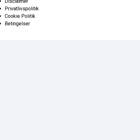
Disclaimer
Privatlivspolitik
Cookie Politik
Betingelser