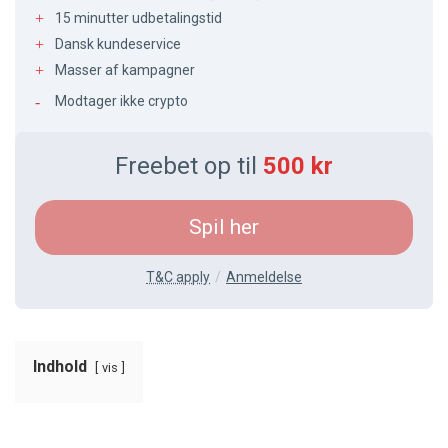
15 minutter udbetalingstid
Dansk kundeservice
Masser af kampagner
Modtager ikke crypto
Freebet op til
500 kr
Spil her
T&C apply
Anmeldelse
Indhold
vis