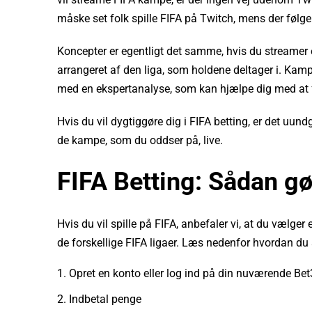
måske set folk spille FIFA på Twitch, mens der følger
Koncepter er egentligt det samme, hvis du streamer 
arrangeret af den liga, som holdene deltager i. Ka
med en ekspertanalyse, som kan hjælpe dig med at
Hvis du vil dygtiggøre dig i FIFA betting, er det uun
de kampe, som du oddser på, live.
FIFA Betting: Sådan gø
Hvis du vil spille på FIFA, anbefaler vi, at du vælg
de forskellige FIFA ligaer. Læs nedenfor hvordan du 
Opret en konto eller log ind på din nuværende Be
Indbetal penge