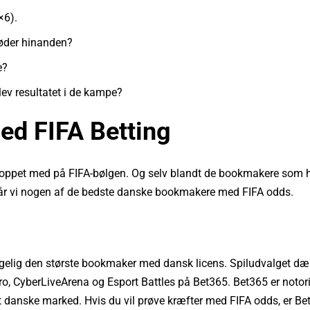
×6).
møder hinanden?
e?
lev resultatet i de kampe?
d FIFA Betting
hoppet med på FIFA-bølgen. Og selv blandt de bookmakere som h
går vi nogen af de bedste danske bookmakere med FIFA odds.
lgelig den største bookmaker med dansk licens. Spiludvalget dæ
Pro, CyberLiveArena og Esport Battles på Bet365. Bet365 er noto
 danske marked. Hvis du vil prøve kræfter med FIFA odds, er Bet