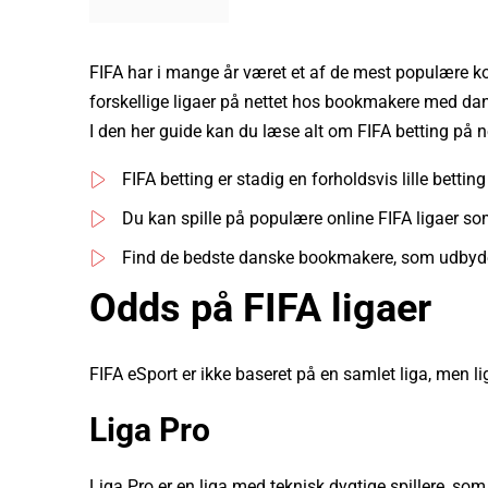
FIFA har i mange år været et af de mest populære kon
forskellige ligaer på nettet hos bookmakere med dans
I den her guide kan du læse alt om FIFA betting på 
FIFA betting er stadig en forholdsvis lille bettin
Du kan spille på populære online FIFA ligaer so
Find de bedste danske bookmakere, som udbyde
Odds på FIFA ligaer
FIFA eSport er ikke baseret på en samlet liga, men lig
Liga Pro
Liga Pro er en liga med teknisk dygtige spillere, som 