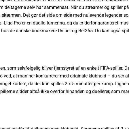
om deltagerne selv har sammensat. Når du streamer og spiller på 
skærmen. Det gør det side om side med nulevende legender som 
 Liga Pro er en daglig turnering, og du er derfor garanteret mas
øres hos de danske bookmakere Unibet og Bet365. Du kan også sp
en, som selvfølgelig bliver fjernstyret af en enkelt FIFA-spiller. D
 Pro ved, at man her konkurrerer med originale klubhold – du s
noget kortere, da der kun spilles 2 x 5 minutter per kamp. Ligae
 Spillerne sidder altså ikke overfor hinanden og duellerer, som m
 også består af deltagere med klubhold. Kampene spilles af 2 x 4 