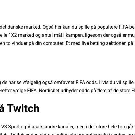
det danske marked. Også her kan du spille på populære FIFA-b
elle 1X2 marked og antal mål i kampen, ligesom der også er mulig
en to vinduer på din computer: Et med live betting sektionen på 
 de har selvfølgelig også omfavnet FIFA odds. Hvis du vil spille 
refter vælge FIFA. Nordicbet udbyder odds på flere af de store FI
å Twitch
3 Sport og Viasats andre kanaler, men i det store hele foregår 
ch. Twitch er den største online streamingtjeneste i verden, og 