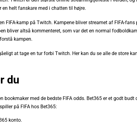
 en helt fanskare med i chatten til højre.
en FIFA-kamp på Twitch. Kampene bliver streamet af FIFA-fans på 
mpen bliver altså kommenteret, som var det en normal fodboldka
 forstå kampen.
dgåeligt at tage en tur forbi Twitch. Her kan du se alle de store 
r du
er en bookmaker med de bedste FIFA odds. Bet365 er et godt budt d
spiller på FIFA hos Bet365:
t365 konto.