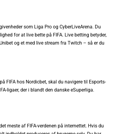
egivenheder som Liga Pro og CyberLiveArena. Du
hed for at live bette på FIFA. Live betting betyder,
Unibet og et med live stream fra Twitch – så er du
på FIFA hos Nordicbet, skal du navigere til Esports-
FA-ligaer, der i blandt den danske eSuperliga.
det meste af FIFA-verdenen på internettet. Hvis du
alt indholdet produceres af brugerne selv. Du har