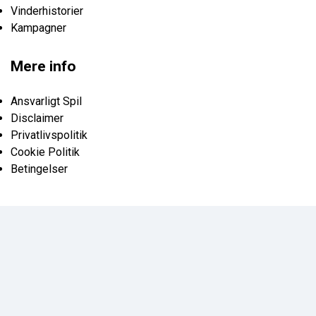
Vinderhistorier
Kampagner
Mere info
Ansvarligt Spil
Disclaimer
Privatlivspolitik
Cookie Politik
Betingelser