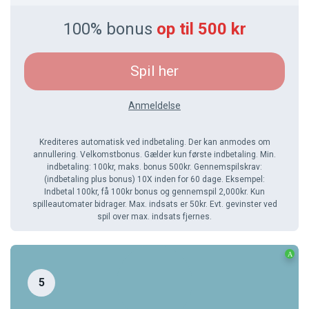
100% bonus
op til 500 kr
Spil her
Anmeldelse
Krediteres automatisk ved indbetaling. Der kan anmodes om
annullering. Velkomstbonus. Gælder kun første indbetaling. Min.
indbetaling: 100kr, maks. bonus 500kr. Gennemspilskrav:
(indbetaling plus bonus) 10X inden for 60 dage. Eksempel:
Indbetal 100kr, få 100kr bonus og gennemspil 2,000kr. Kun
spilleautomater bidrager. Max. indsats er 50kr. Evt. gevinster ved
spil over max. indsats fjernes.