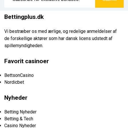
Bettingplus.dk
Vi bestræber os med ærlige, og redelige anmeldelser af
de forskellige aktører som har dansk licens udstedt af
spillemyndigheden.
Favorit casinoer
BettsonCasino
Nordicbet
Nyheder
Betting Nyheder
Betting & Tech
Casino Nyheder