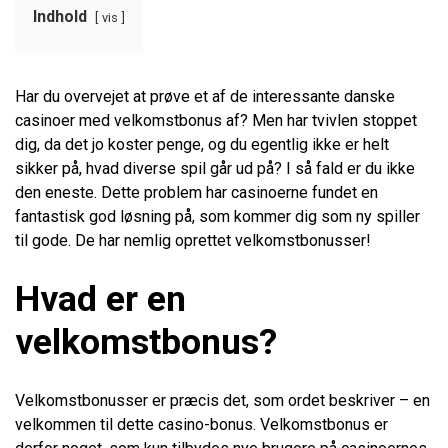
Indhold
vis
Har du overvejet at prøve et af de interessante danske
casinoer med velkomstbonus af? Men har tvivlen stoppet
dig, da det jo koster penge, og du egentlig ikke er helt
sikker på, hvad diverse spil går ud på? I så fald er du ikke
den eneste. Dette problem har casinoerne fundet en
fantastisk god løsning på, som kommer dig som ny spiller
til gode. De har nemlig oprettet velkomstbonusser!
Hvad er en
velkomstbonus?
Velkomstbonusser er præcis det, som ordet beskriver – en
velkommen til dette casino-bonus. Velkomstbonus er