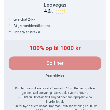
Leovegas
4.2
/5
Live chat 24/7
Afgør væddemål straks
Udbetaler straks!
100% op til 1000 kr
Spil her
Anmeldelse
Kun for nye spillere bosat i Danmark | 18 + |
Regler og vilkår
gælder
| Spil ansvarligt | Selvudeluk via
ROFUS.NU
ROFUS.nu | Kontakt Spillemyndighedens hjælpelinje på
StopSpillet.dk.
Kun for nye spillere bosat i Danmark. Min. indbetaling er 100 kr.