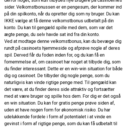
derfor noget, som kun tilbydes nye brugere på casinoernes
sider. Velkomstbonussen er en pengesum, der kommer ind
på din spilkonto, når du opretter dig som ny bruger. Du kan
IKKE vælge at få denne velkomstbonus udbetalt på din
konto. Du kan til gengæld spille med dem, som var det
ægte penge, du selv havde sat ind fra din konto.
Ved at modtage denne velkomstbonus, kan du bevæge dig
rundt på casinoets hjemmeside og afprøve nogle af deres
spil. Derved får du foden inden for, og du kan få en
fornemmelse af, om casinoet har noget at tilbyde dig, som
du finder interessant. Dette er en win-win situation for både
dig og casinoet. De tilbyder dig nogle penge, som du
naturligvis kan vinde rigtige penge med. Til gengæld kan
det være, at du finder deres side attraktiv og fortsætter
med at være bruger og spille hos dem. For dig er det også
en win situation. Du kan for gratis penge prøve siden af,
uden at have nogen form for økonomisk risiko. Du har
udelukkende fordele i form af potentialet i at vinde en
gevinst i form af rigtige penge, som du kan få udbetalt til