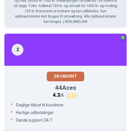
og max. bonus er 1000 kr. Indbetalingen omsættes 10x indenfor
60 dage. F.eks. Indbetal 100 kr. og omsæt for 1000 kr. og modtag
100 kr. Bonussen er kontant og kan udbetales. Kun
spilleautomater kan bruges til omsætning. Alle spilleautomater
kan bruges. | REKLAMELINK
EN FAVORIT
44Aces
4.3
/5
Daglige tilbud til kunderne
Hurtige udbetalinger
Dansk support 24/7