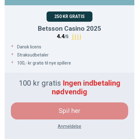
250 KR GRATIS
Betsson Casino 2025
4.4
/5
Dansk licens
Straksudbetaler
100,- kr gratis til nye spillere
100 kr gratis
Ingen indbetaling
nødvendig
Spil her
Anmeldelse