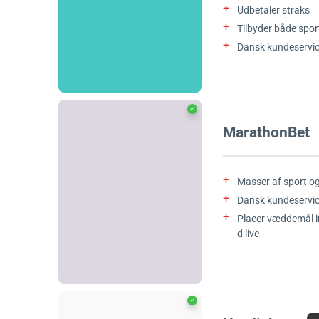
Udbetaler straks
Tilbyder både spor
Dansk kundeservic
MarathonBet
Masser af sport o
Dansk kundeservi
Placer væddemål in
d live