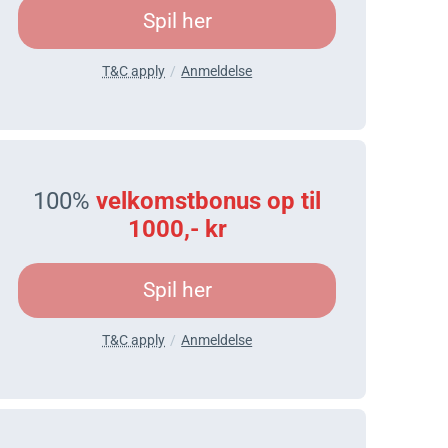
Spil her
T&C apply
Anmeldelse
100%
velkomstbonus op til
1000,- kr
Spil her
T&C apply
Anmeldelse