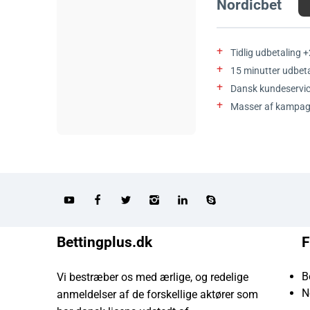
Nordicbet
Tidlig udbetaling 
15 minutter udbeta
Dansk kundeservi
Masser af kampag
Bettingplus.dk
F
B
Vi bestræber os med ærlige, og redelige
N
anmeldelser af de forskellige aktører som