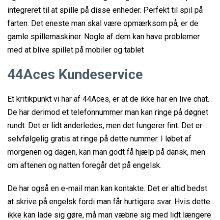
integreret til at spille på disse enheder. Perfekt til spil på
farten. Det eneste man skal være opmærksom på, er de
gamle spillemaskiner. Nogle af dem kan have problemer
med at blive spillet på mobiler og tablet
44Aces Kundeservice
Et kritikpunkt vi har af 44Aces, er at de ikke har en live chat.
De har derimod et telefonnummer man kan ringe på døgnet
rundt. Det er lidt anderledes, men det fungerer fint. Det er
selvfølgelig gratis at ringe på dette nummer. I løbet af
morgenen og dagen, kan man godt få hjælp på dansk, men
om aftenen og natten foregår det på engelsk.
De har også en e-mail man kan kontakte. Det er altid bedst
at skrive på engelsk fordi man får hurtigere svar. Hvis dette
ikke kan lade sig gøre, må man væbne sig med lidt længere