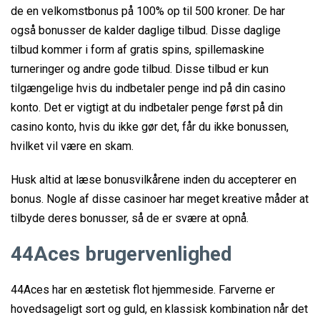
de en velkomstbonus på 100% op til 500 kroner. De har
også bonusser de kalder daglige tilbud. Disse daglige
tilbud kommer i form af gratis spins, spillemaskine
turneringer og andre gode tilbud. Disse tilbud er kun
tilgængelige hvis du indbetaler penge ind på din casino
konto. Det er vigtigt at du indbetaler penge først på din
casino konto, hvis du ikke gør det, får du ikke bonussen,
hvilket vil være en skam.
Husk altid at læse bonusvilkårene inden du accepterer en
bonus. Nogle af disse casinoer har meget kreative måder at
tilbyde deres bonusser, så de er svære at opnå.
44Aces brugervenlighed
44Aces har en æstetisk flot hjemmeside. Farverne er
hovedsageligt sort og guld, en klassisk kombination når det