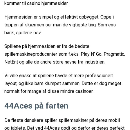
kommer til casino hjemmesider.
Hjemmesiden er simpel og effektivt opbygget. Oppe i
toppen af skærmen ser man de vigtigste ting. Som ens
bank, spillene osv.
Spillene på hjemmesiden er fra de bedste
spillemaskineproducenter som f.eks. Play N’ Go, Pragmatic,
NetEnt og alle de andre store navne fra industrien.
Vi ville ønske at spillene havde et mere professionelt
layout, og ikke bare klumpet sammen. Dette er dog meget
normalt for mange af disse mindre casinoer.
44Aces på farten
De fleste danskere spiller spillemaskiner på deres mobil
og tablets. Det ved 44Aces godt og derfor er deres perfekt