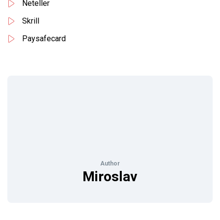
Neteller
Skrill
Paysafecard
Author
Miroslav