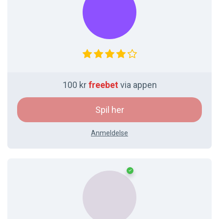
100 kr
freebet
via appen
Spil her
Anmeldelse