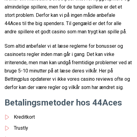
almindelige spillere, men for de tunge spillere er det et
stort problem. Derfor kan vi på ingen måde anbefale
44Aces til the big spenders. Til gengæld er det for alle
andre spillere et godt casino som man trygt kan spille på.
Som altid anbefaler vi at læse reglerne for bonusser og
casinoets regler inden man går i gang. Det kan virke
irriterende, men man kan undgå fremtidige problemer ved at
bruge 5-10 minutter på at læse deres vilkår. Her på
Bettingplus opdaterer vi ikke vores casino reviews ofte og
derfor kan der være regler og vilkår som har ændret sig.
Betalingsmetoder hos 44Aces
Kreditkort
Trustly