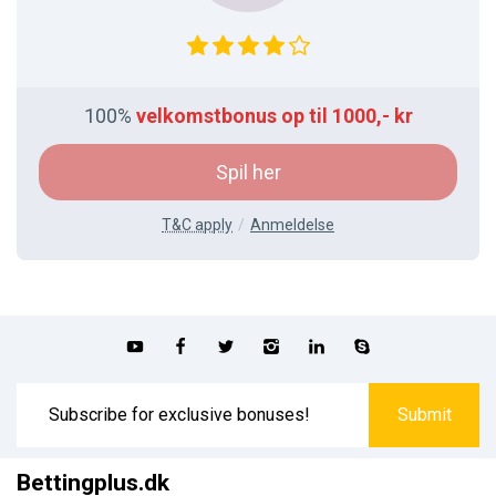
100%
velkomstbonus op til 1000,- kr
Spil her
T&C apply
Anmeldelse
Bettingplus.dk