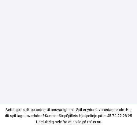
Bettingplus.dk opfordrer til ansvarligt spil. Spil er yderst vanedannende. Har
dit spil taget overhånd? Kontakt StopSpillets hjælpelinje på: + 45 70 22 28 25
Udeluk dig selv fra at spille på rofus.nu