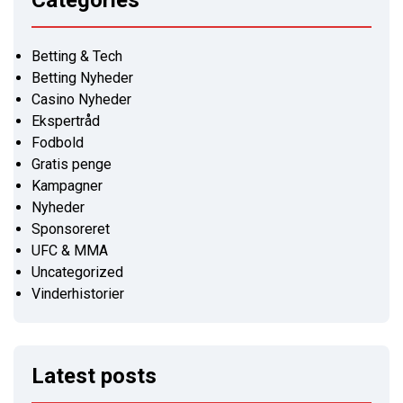
Categories
Betting & Tech
Betting Nyheder
Casino Nyheder
Ekspertråd
Fodbold
Gratis penge
Kampagner
Nyheder
Sponsoreret
UFC & MMA
Uncategorized
Vinderhistorier
Latest posts