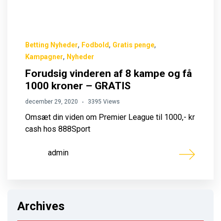
,
,
,
Betting Nyheder
Fodbold
Gratis penge
,
Kampagner
Nyheder
Forudsig vinderen af 8 kampe og få
1000 kroner – GRATIS
december 29, 2020
3395 Views
Omsæt din viden om Premier League til 1000,- kr
cash hos 888Sport
admin
Archives