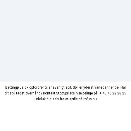
Bettingplus.dk opfordrer til ansvarligt spil. Spil er yderst vanedannende. Har
dit spil taget overhånd? Kontakt StopSpillets hjælpelinje på: + 45 70 22 28 25
Udeluk dig selv fra at spille på rofus.nu