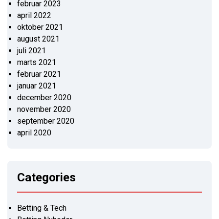
februar 2023
april 2022
oktober 2021
august 2021
juli 2021
marts 2021
februar 2021
januar 2021
december 2020
november 2020
september 2020
april 2020
Categories
Betting & Tech