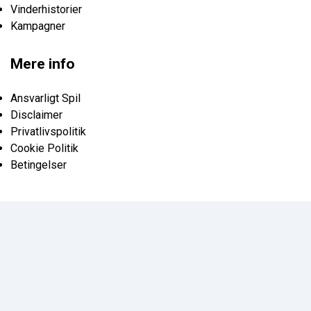
Vinderhistorier
Kampagner
Mere info
Ansvarligt Spil
Disclaimer
Privatlivspolitik
Cookie Politik
Betingelser