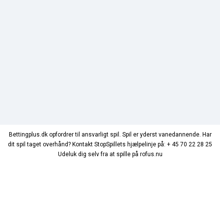
Bettingplus.dk opfordrer til ansvarligt spil. Spil er yderst vanedannende. Har
dit spil taget overhånd? Kontakt StopSpillets hjælpelinje på: + 45 70 22 28 25
Udeluk dig selv fra at spille på rofus.nu