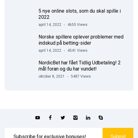
5 nye online slots, som du skal spille i
2022
april 14, 2022
4655 Views
Norske spillere oplever problemer med
indskud på betting-sider
april 14, 2022
4541 Views
NordicBet har fået Tidlig Udbetaling! 2
mål foran og du har vundet!
oktober 8, 2021
5487 Views