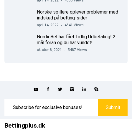
april 14, 2022
4653 Views
Norske spillere oplever problemer med
indskud på betting-sider
april 14, 2022
4541 Views
NordicBet har fået Tidlig Udbetaling! 2
mål foran og du har vundet!
oktober 8, 2021
5487 Views
Bettingplus.dk