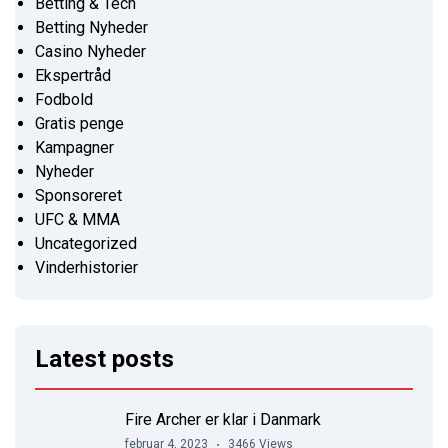
Betting & Tech
Betting Nyheder
Casino Nyheder
Ekspertråd
Fodbold
Gratis penge
Kampagner
Nyheder
Sponsoreret
UFC & MMA
Uncategorized
Vinderhistorier
Latest posts
Fire Archer er klar i Danmark
februar 4, 2023
3466 Views