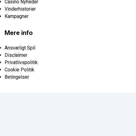
Casino Nyheder
Vinderhistorier
Kampagner
Mere info
Ansvarligt Spil
Disclaimer
Privatlivspolitik
Cookie Politik
Betingelser