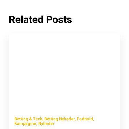
Related Posts
Betting & Tech
,
Betting Nyheder
,
Fodbold
,
Kampagner
,
Nyheder