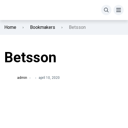
Home
Bookmakers
Betsson
Betsson
admin
april 10, 2020