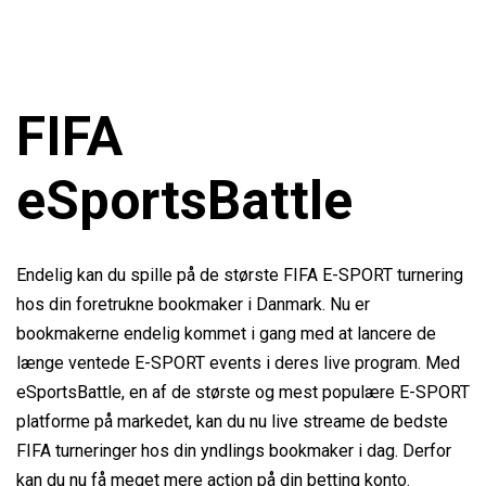
FIFA
eSportsBattle
Endelig kan du spille på de største FIFA E-SPORT turnering
hos din foretrukne bookmaker i Danmark. Nu er
bookmakerne endelig kommet i gang med at lancere de
længe ventede E-SPORT events i deres live program. Med
eSportsBattle, en af de største og mest populære E-SPORT
platforme på markedet, kan du nu live streame de bedste
FIFA turneringer hos din yndlings bookmaker i dag. Derfor
kan du nu få meget mere action på din betting konto.