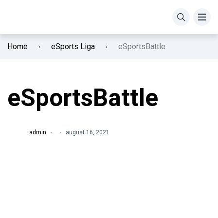
Home
eSports Liga
eSportsBattle
eSportsBattle
admin
august 16, 2021