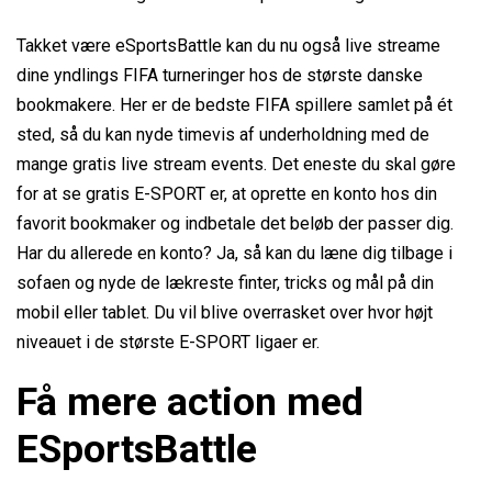
Takket være eSportsBattle kan du nu også live streame
dine yndlings FIFA turneringer hos de største danske
bookmakere. Her er de bedste FIFA spillere samlet på ét
sted, så du kan nyde timevis af underholdning med de
mange gratis live stream events. Det eneste du skal gøre
for at se gratis E-SPORT er, at oprette en konto hos din
favorit bookmaker og indbetale det beløb der passer dig.
Har du allerede en konto? Ja, så kan du læne dig tilbage i
sofaen og nyde de lækreste finter, tricks og mål på din
mobil eller tablet. Du vil blive overrasket over hvor højt
niveauet i de største E-SPORT ligaer er.
Få mere action med
ESportsBattle