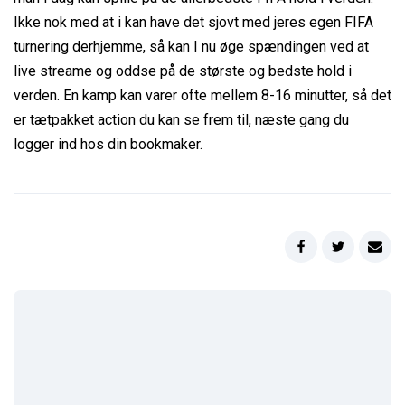
Ikke nok med at i kan have det sjovt med jeres egen FIFA
turnering derhjemme, så kan I nu øge spændingen ved at
live streame og oddse på de største og bedste hold i
verden. En kamp kan varer ofte mellem 8-16 minutter, så det
er tætpakket action du kan se frem til, næste gang du
logger ind hos din bookmaker.