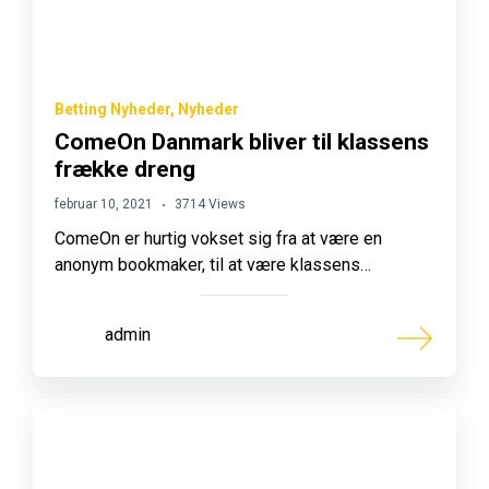
Betting Nyheder
,
Nyheder
ComeOn Danmark bliver til klassens
frække dreng
februar 10, 2021
3714 Views
ComeOn er hurtig vokset sig fra at være en
anonym bookmaker, til at være klassens…
admin