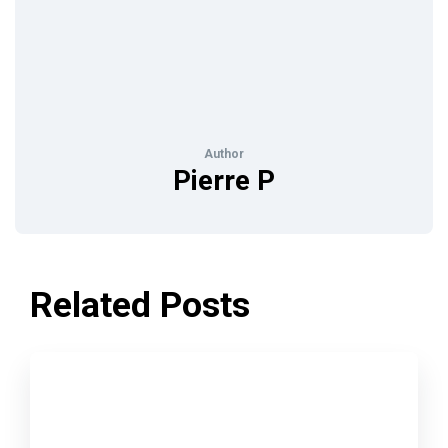
Author
Pierre P
Related Posts