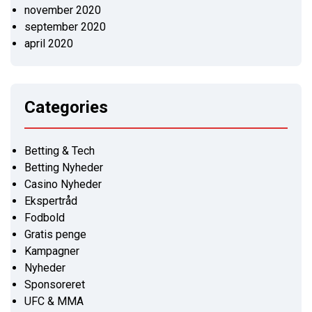
november 2020
september 2020
april 2020
Categories
Betting & Tech
Betting Nyheder
Casino Nyheder
Ekspertråd
Fodbold
Gratis penge
Kampagner
Nyheder
Sponsoreret
UFC & MMA