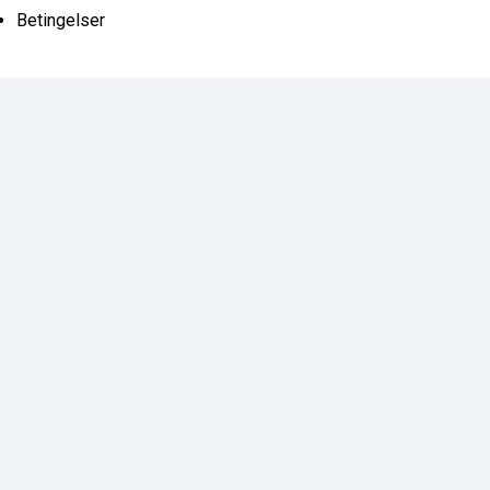
Betingelser