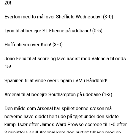
20!
Everton med to mål over Sheffield Wednesday! (3-0)
Lyon til at besejre St. Etienne på udebane! (0-5)
Hoffenheim over Köln! (3-0)
Joao Felix til at score og lave assist mod Valencia til odds
15!
Spaninen til at vinde over Ungarn i VM i Håndbold!
Arsenal til at besejre Southampton på udebane (1-3)
Den måde som Arsenal har spillet denne sæson må
nerverne have siddet helt ude på tøjet under den sidste
kamp. Især efter James Ward Prowse scorede til 1-0 efter
3 minutters spil! Arsenal kom dog hurtigt tilbage med en