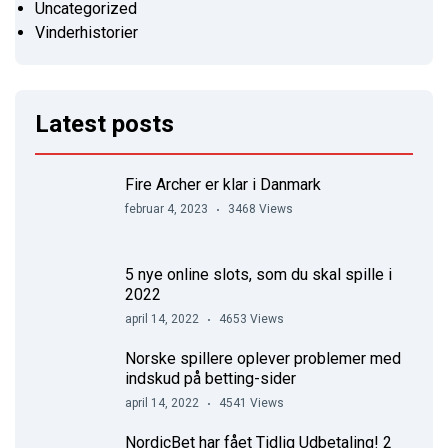
Uncategorized
Vinderhistorier
Latest posts
Fire Archer er klar i Danmark
februar 4, 2023
3468 Views
5 nye online slots, som du skal spille i
2022
april 14, 2022
4653 Views
Norske spillere oplever problemer med
indskud på betting-sider
april 14, 2022
4541 Views
NordicBet har fået Tidlig Udbetaling! 2