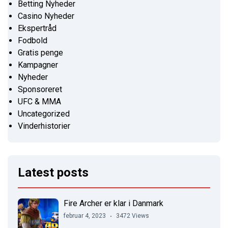
Betting Nyheder
Casino Nyheder
Ekspertråd
Fodbold
Gratis penge
Kampagner
Nyheder
Sponsoreret
UFC & MMA
Uncategorized
Vinderhistorier
Latest posts
Fire Archer er klar i Danmark
februar 4, 2023
3472 Views