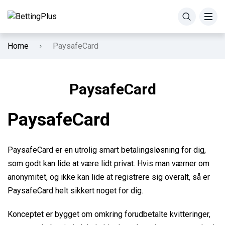
Home
PaysafeCard
PaysafeCard
PaysafeCard
PaysafeCard er en utrolig smart betalingsløsning for dig,
som godt kan lide at være lidt privat. Hvis man værner om
anonymitet, og ikke kan lide at registrere sig overalt, så er
PaysafeCard helt sikkert noget for dig.
Konceptet er bygget om omkring forudbetalte kvitteringer,