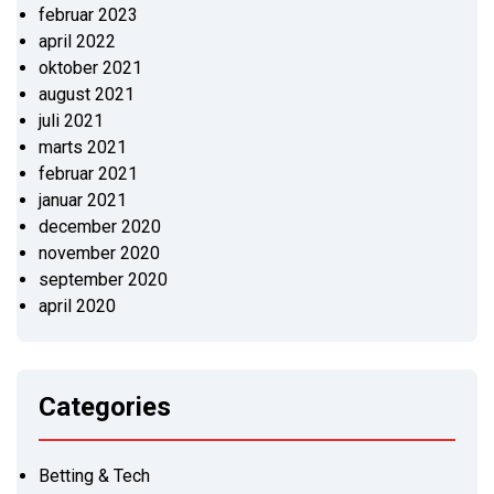
februar 2023
april 2022
oktober 2021
august 2021
juli 2021
marts 2021
februar 2021
januar 2021
december 2020
november 2020
september 2020
april 2020
Categories
Betting & Tech