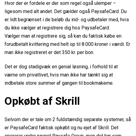
Hvor der er fordele er der som regel også ulemper –
ligesom med alt andet. Det gælder også PaysafeCard. Du
er lidt begrænset i de beløb du ind- og udbetaler med, hvis
du ikke vælger at registrere dig hos PaysafeCard.
Vælger man at registrere sig, så kan du faktisk købe en
forudbetalt kvittering med helt op til 8.000 kroner i værdi. Er
man ikke registreret er det 350 kr. per bon.
Det er dog stadigvæk en genial løsning, i forhold til at
værne om privatlivet, hvis man ikke har tænkt sig at
indbetale store summer af gangen til bookmakerne.
Opkøbt af Skrill
Selvom der er tale om 2 fuldstændig separate systemer, så
er PaysafeCard faktisk opkøbt og nu ejet af Skrill. Det
opererer under navnet Paysafe Group, men det har som