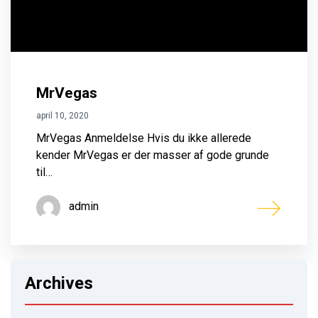
MrVegas
april 10, 2020
MrVegas Anmeldelse Hvis du ikke allerede
kender MrVegas er der masser af gode grunde
til…
admin
Archives