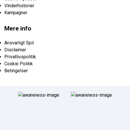
Vinderhistorier
Kampagner
Mere info
Ansvarligt Spil
Disclaimer
Privatlivspolitik
Cookie Politik
Betingelser