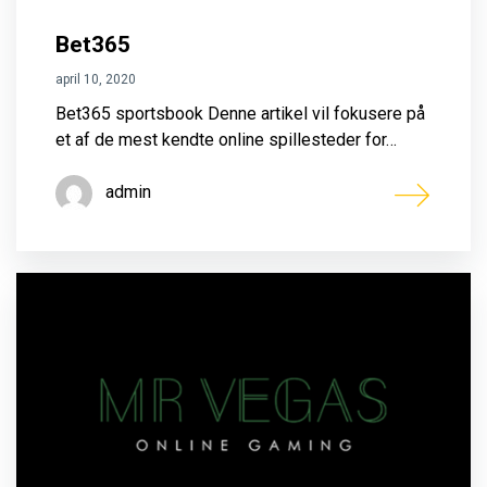
Bet365
april 10, 2020
Bet365 sportsbook Denne artikel vil fokusere på
et af de mest kendte online spillesteder for…
admin