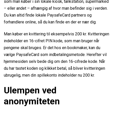
som man køber i sin lokale kiosk, tankstation, supermarked
– eller andet – afhængig af hvor man befinder sig i verden.
Du kan altid finde lokale PaysafeCard partners og
forhandlere online, så du kan finde en der er nær dig.
Man køber en kvittering til eksempelvis 200 kr. Kvitteringen
indeholder en 16-cifret PIN kode, som man bruger når
pengene skal bruges. Er det hos en bookmaker, kan du
vælge PaysafeCard som indbetalingsmetode. Herefter vil
hjemmesiden selv bede dig om den 16-cifrede kode. Når
du har tastet koden og klikket betal, så bliver kvitteringen
ubrugelig, men din spillekonto indeholder nu 200 kr.
Ulempen ved
anonymiteten