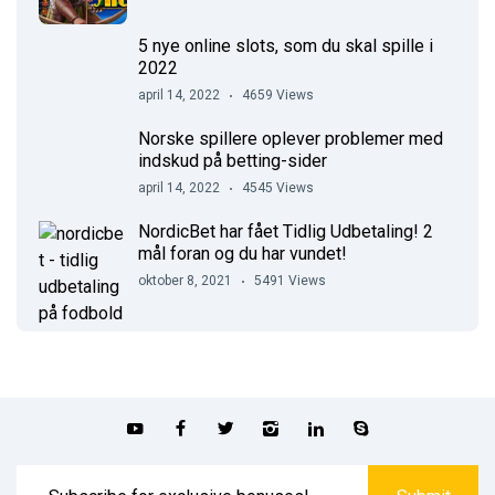
5 nye online slots, som du skal spille i
2022
april 14, 2022
4659 Views
Norske spillere oplever problemer med
indskud på betting-sider
april 14, 2022
4545 Views
NordicBet har fået Tidlig Udbetaling! 2
mål foran og du har vundet!
oktober 8, 2021
5491 Views