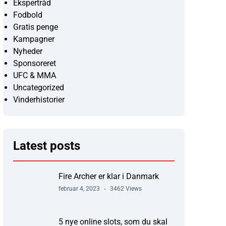
Ekspertråd
Fodbold
Gratis penge
Kampagner
Nyheder
Sponsoreret
UFC & MMA
Uncategorized
Vinderhistorier
Latest posts
Fire Archer er klar i Danmark
februar 4, 2023
3462 Views
5 nye online slots, som du skal