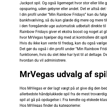
Jackpot spil. Og også ligemeget hvor stor eller lille 
opsparing, uden gebyrer eller andet. Det er altså det
I din profil under “Min Rainbow Fridays” kan du følg
bankhvælving, så du kan glæde dig mere og mere til
i den foregående uge automatisk udbetalt direkte til d
Rainbow Fridays giver et ekstra boost og noget at g
hvor MrVegas hjælper dig med at kontrollere dit spi
Hvis du ikke kan vente til fredag, kan du også vælg
Det gør du også i din profil under “Min Rainbow Fri
funktionen, hvis du slet ikke har lyst til at deltage. 
hvordan du vil administrere.
MrVegas udvalg af spi
Hos MrVegas er der lagt vægt på at give dig den bed
allerbedste håndplukkede spil fra de mest troværdige
spil at gå på opdagelse i. Fra kendte og elskede klassi
Hos MrVegas finder du kategorierne: