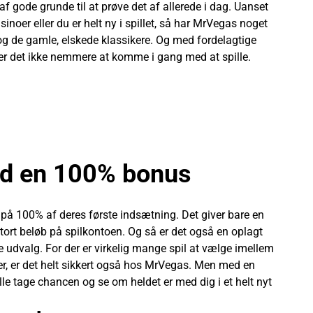
f gode grunde til at prøve det af allerede i dag. Uanset
inoer eller du er helt ny i spillet, så har MrVegas noget
l og de gamle, elskede klassikere. Og med fordelagtige
ver det ikke nemmere at komme i gang med at spille.
d en 100% bonus
på 100% af deres første indsætning. Det giver bare en
stort beløb på spilkontoen. Og så er det også en oplagt
re udvalg. For der er virkelig mange spil at vælge imellem
ller, er det helt sikkert også hos MrVegas. Men med en
e tage chancen og se om heldet er med dig i et helt nyt