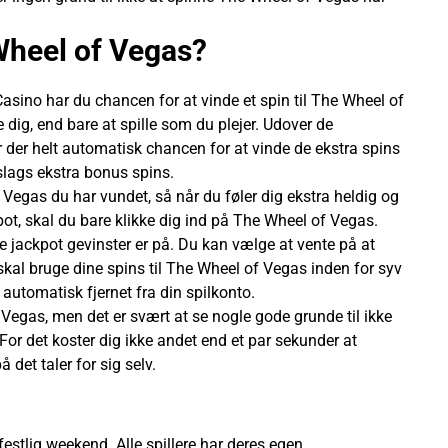
Wheel of Vegas?
 Casino har du chancen for at vinde et spin til The Wheel of
 dig, end bare at spille som du plejer. Udover de
er der helt automatisk chancen for at vinde de ekstra spins
slags ekstra bonus spins.
egas du har vundet, så når du føler dig ekstra heldig og
kpot, skal du bare klikke dig ind på The Wheel of Vegas.
 jackpot gevinster er på. Du kan vælge at vente på at
 skal bruge dine spins til The Wheel of Vegas inden for syv
 automatisk fjernet fra din spilkonto.
 Vegas, men det er svært at se nogle gode grunde til ikke
or det koster dig ikke andet end et par sekunder at
det taler for sig selv.
stlig weekend. Alle spillere har deres egen