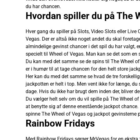
du har chancen.
Hvordan spiller du på The 
Hver gang du spiller på Slots, Video Slots eller Live
Vegas. Der er altså ikke noget andet du skal foretage
almindelige gevinst chancer i det spil du har valgt, 
specielt til Wheel of Vegas. Man kan se det som en 
Du kan med det samme se de spins til The Wheel of V
er i humør til at tage chancen for den helt store jac
Her kan du med det samme se hvad de tre forskellige
jackpotten er helt i top. Men vent ikke for længe, du
dage. Hvis du ikke har brugt dem inden der, bliver de
Du vælger helt selv om du vil spille på The Wheel of
at benytte sig af denne enestående jackpot chance. F
spinne The Wheel of Vegas og jackpot gevinsterne på 
Rainbow Fridays
Med Rainbow Fridays sørger MrVegas for en ekstra fe