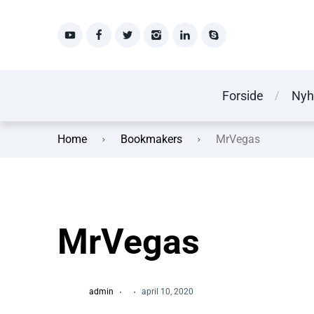
Forside
Nyh
Home
Bookmakers
MrVegas
MrVegas
admin
april 10, 2020