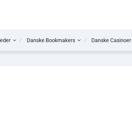
eder
Danske Bookmakers
Danske Casinoer