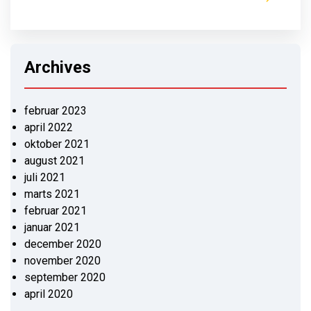
Archives
februar 2023
april 2022
oktober 2021
august 2021
juli 2021
marts 2021
februar 2021
januar 2021
december 2020
november 2020
september 2020
april 2020