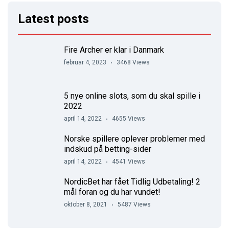
Latest posts
Fire Archer er klar i Danmark
februar 4, 2023
3468 Views
5 nye online slots, som du skal spille i
2022
april 14, 2022
4655 Views
Norske spillere oplever problemer med
indskud på betting-sider
april 14, 2022
4541 Views
NordicBet har fået Tidlig Udbetaling! 2
mål foran og du har vundet!
oktober 8, 2021
5487 Views