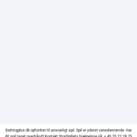
Bettingplus.dk opfordrer til ansvarligt spil. Spil er yderst vanedannende. Har
dit spil taget overhånd? Kontakt StopSpillets hjælpelinje på: + 45 70 22 28 25