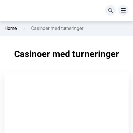
Home
Casinoer med turneringer
Casinoer med turneringer