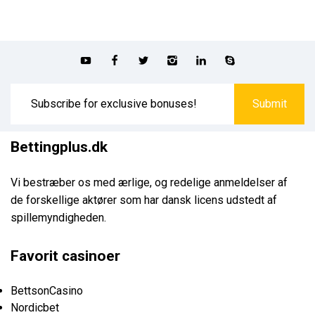
Bettingplus.dk
Vi bestræber os med ærlige, og redelige anmeldelser af
de forskellige aktører som har dansk licens udstedt af
spillemyndigheden.
Favorit casinoer
BettsonCasino
Nordicbet