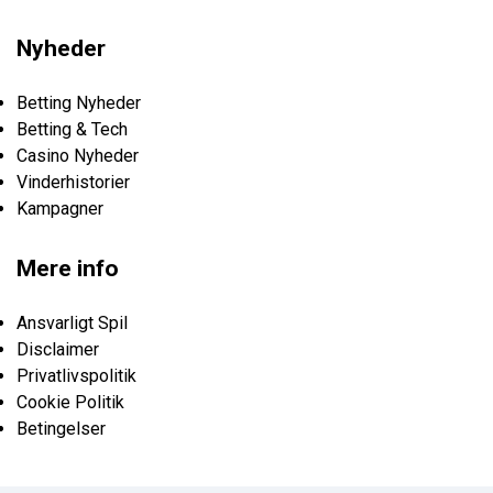
Nyheder
Betting Nyheder
Betting & Tech
Casino Nyheder
Vinderhistorier
Kampagner
Mere info
Ansvarligt Spil
Disclaimer
Privatlivspolitik
Cookie Politik
Betingelser