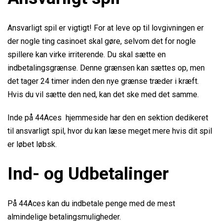
Ansvarligt spil er vigtigt! For at leve op til lovgivningen er
der nogle ting casinoet skal gøre, selvom det for nogle
spillere kan virke irriterende. Du skal sætte en
indbetalingsgrænse. Denne grænsen kan sættes op, men
det tager 24 timer inden den nye grænse træder i kræft.
Hvis du vil sætte den ned, kan det ske med det samme.
Inde på 44Aces hjemmeside har den en sektion dedikeret
til ansvarligt spil, hvor du kan læse meget mere hvis dit spil
er løbet løbsk.
Ind- og Udbetalinger
På 44Aces kan du indbetale penge med de mest
almindelige betalingsmuligheder.