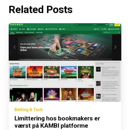
Related Posts
Betting & Tech
Limittering hos bookmakers er
værst på KAMBI platforme