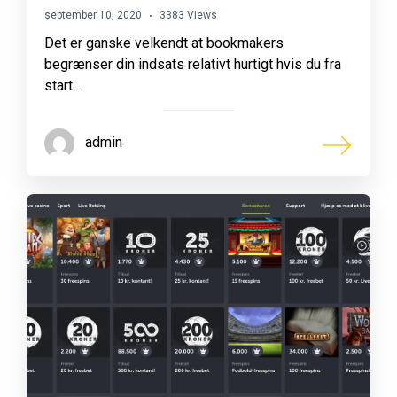
september 10, 2020
3383 Views
Det er ganske velkendt at bookmakers
begrænser din indsats relativt hurtigt hvis du fra
start…
admin