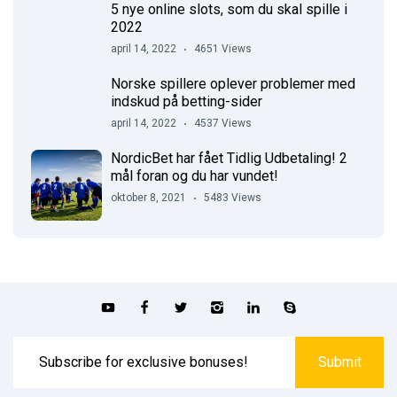
5 nye online slots, som du skal spille i
2022
april 14, 2022
4651 Views
Norske spillere oplever problemer med
indskud på betting-sider
april 14, 2022
4537 Views
NordicBet har fået Tidlig Udbetaling! 2
mål foran og du har vundet!
oktober 8, 2021
5483 Views