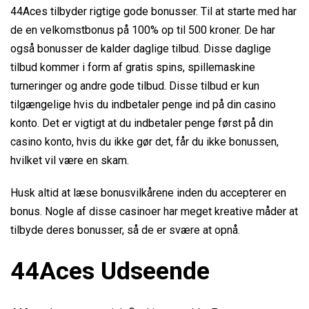
44Aces tilbyder rigtige gode bonusser. Til at starte med har
de en velkomstbonus på 100% op til 500 kroner. De har
også bonusser de kalder daglige tilbud. Disse daglige
tilbud kommer i form af gratis spins, spillemaskine
turneringer og andre gode tilbud. Disse tilbud er kun
tilgængelige hvis du indbetaler penge ind på din casino
konto. Det er vigtigt at du indbetaler penge først på din
casino konto, hvis du ikke gør det, får du ikke bonussen,
hvilket vil være en skam.
Husk altid at læse bonusvilkårene inden du accepterer en
bonus. Nogle af disse casinoer har meget kreative måder at
tilbyde deres bonusser, så de er svære at opnå.
44Aces Udseende