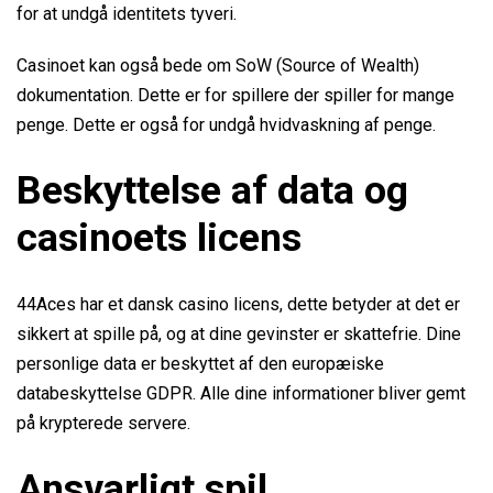
for at undgå identitets tyveri.
Casinoet kan også bede om SoW (Source of Wealth)
dokumentation. Dette er for spillere der spiller for mange
penge. Dette er også for undgå hvidvaskning af penge.
Beskyttelse af data og
casinoets licens
44Aces har et dansk casino licens, dette betyder at det er
sikkert at spille på, og at dine gevinster er skattefrie. Dine
personlige data er beskyttet af den europæiske
databeskyttelse GDPR. Alle dine informationer bliver gemt
på krypterede servere.
Ansvarligt spil