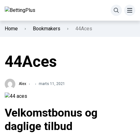
Home
Bookmakers
44Aces
44Aces
Alex
marts 11, 2021
Velkomstbonus og
daglige tilbud