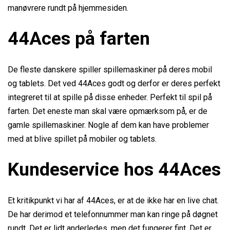
manøvrere rundt på hjemmesiden.
44Aces på farten
De fleste danskere spiller spillemaskiner på deres mobil
og tablets. Det ved 44Aces godt og derfor er deres perfekt
integreret til at spille på disse enheder. Perfekt til spil på
farten. Det eneste man skal være opmærksom på, er de
gamle spillemaskiner. Nogle af dem kan have problemer
med at blive spillet på mobiler og tablets.
Kundeservice
hos 44Aces
Et kritikpunkt vi har af 44Aces, er at de ikke har en live chat.
De har derimod et telefonnummer man kan ringe på døgnet
rundt. Det er lidt anderledes, men det fungerer fint. Det er