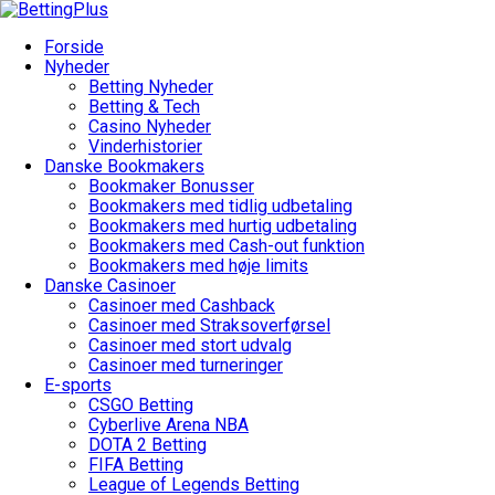
Forside
Nyheder
Betting Nyheder
Betting & Tech
Casino Nyheder
Vinderhistorier
Danske Bookmakers
Bookmaker Bonusser
Bookmakers med tidlig udbetaling
Bookmakers med hurtig udbetaling
Bookmakers med Cash-out funktion
Bookmakers med høje limits
Danske Casinoer
Casinoer med Cashback
Casinoer med Straksoverførsel
Casinoer med stort udvalg
Casinoer med turneringer
E-sports
CSGO Betting
Cyberlive Arena NBA
DOTA 2 Betting
FIFA Betting
League of Legends Betting