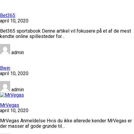
Bet365
april 10, 2020
Bet365 sportsbook Denne artikel vil fokusere på et af de mest
kendte online spillesteder for…
admin
Bwin
april 10, 2020
admin
MrVegas
april 10, 2020
MrVegas Anmeldelse Hvis du ikke allerede kender MrVegas er
der masser af gode grunde til…