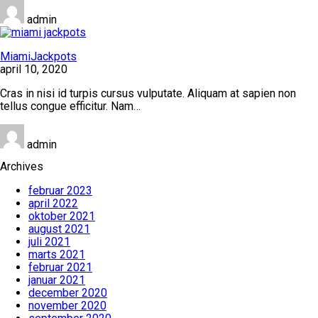
admin
MiamiJackpots
april 10, 2020
Cras in nisi id turpis cursus vulputate. Aliquam at sapien non
tellus congue efficitur. Nam…
admin
Archives
februar 2023
april 2022
oktober 2021
august 2021
juli 2021
marts 2021
februar 2021
januar 2021
december 2020
november 2020