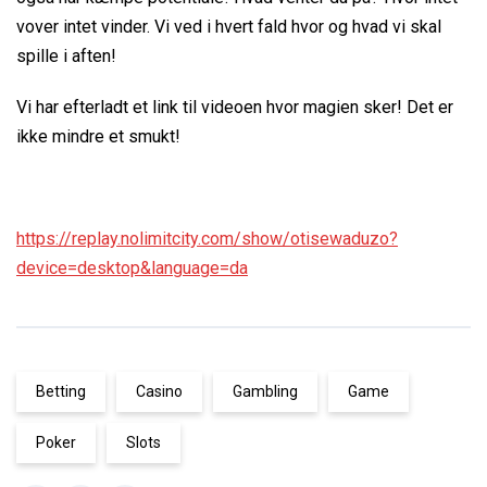
vover intet vinder. Vi ved i hvert fald hvor og hvad vi skal
spille i aften!
Vi har efterladt et link til videoen hvor magien sker! Det er
ikke mindre et smukt!
https://replay.nolimitcity.com/show/otisewaduzo?
device=desktop&language=da
Betting
Casino
Gambling
Game
Poker
Slots