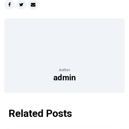
Author
admin
Related Posts