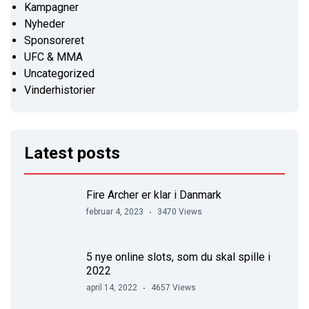
Kampagner
Nyheder
Sponsoreret
UFC & MMA
Uncategorized
Vinderhistorier
Latest posts
Fire Archer er klar i Danmark
februar 4, 2023
3470 Views
5 nye online slots, som du skal spille i
2022
april 14, 2022
4657 Views