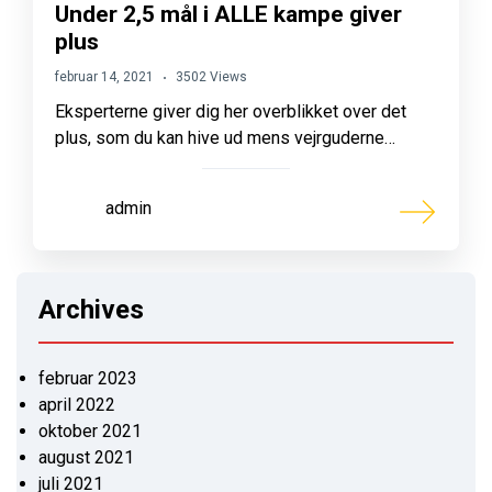
Under 2,5 mål i ALLE kampe giver
plus
februar 14, 2021
3502 Views
Eksperterne giver dig her overblikket over det
plus, som du kan hive ud mens vejrguderne…
admin
Archives
februar 2023
april 2022
oktober 2021
august 2021
juli 2021