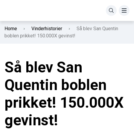
Home
Vinderhistorier
Så blev San Quentin
boblen prikket! 150.000X gevinst!
Så blev San
Quentin boblen
prikket! 150.000X
gevinst!