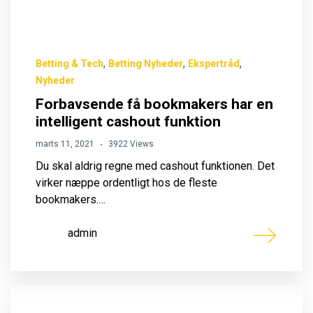
,
,
,
Betting & Tech
Betting Nyheder
Ekspertråd
Nyheder
Forbavsende få bookmakers har en
intelligent cashout funktion
marts 11, 2021
3922 Views
Du skal aldrig regne med cashout funktionen. Det
virker næppe ordentligt hos de fleste
bookmakers.…
admin