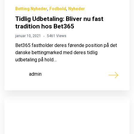
,
,
Betting Nyheder
Fodbold
Nyheder
Tidlig Udbetaling: Bliver nu fast
tradition hos Bet365
januar 10, 2021
5461 Views
Bet365 fastholder deres førende position på det
danske bettingmarked med deres tidlig
udbetaling på hold…
admin