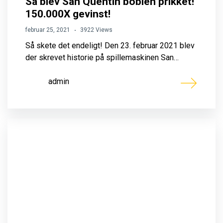
Så blev San Quentin boblen prikket!
150.000X gevinst!
februar 25, 2021
3922 Views
Så skete det endeligt! Den 23. februar 2021 blev
der skrevet historie på spillemaskinen San…
admin