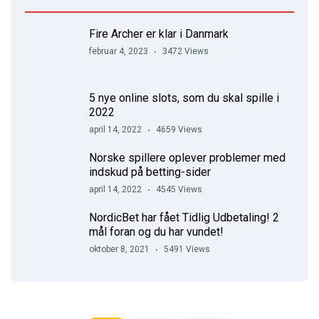
Fire Archer er klar i Danmark
februar 4, 2023
3472 Views
5 nye online slots, som du skal spille i
2022
april 14, 2022
4659 Views
Norske spillere oplever problemer med
indskud på betting-sider
april 14, 2022
4545 Views
NordicBet har fået Tidlig Udbetaling! 2
mål foran og du har vundet!
oktober 8, 2021
5491 Views