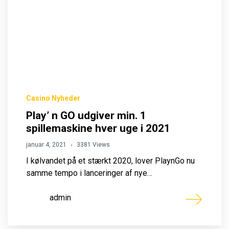
Casino Nyheder
Play’ n GO udgiver min. 1
spillemaskine hver uge i 2021
januar 4, 2021
3381 Views
I kølvandet på et stærkt 2020, lover PlaynGo nu
samme tempo i lanceringer af nye…
admin