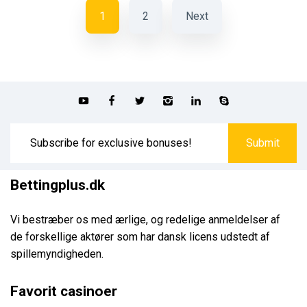
1
2
Next
Bettingplus.dk
Vi bestræber os med ærlige, og redelige anmeldelser af
de forskellige aktører som har dansk licens udstedt af
spillemyndigheden.
Favorit casinoer