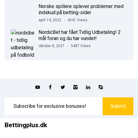
Norske spillere oplever problemer med
indskud på betting-sider
april 14, 2022
4541 Views
NordicBet har fået Tidlig Udbetaling! 2
mål foran og du har vundet!
oktober 8, 2021
5487 Views
Bettingplus.dk