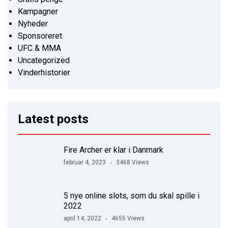
Kampagner
Nyheder
Sponsoreret
UFC & MMA
Uncategorized
Vinderhistorier
Latest posts
Fire Archer er klar i Danmark
februar 4, 2023
3468 Views
5 nye online slots, som du skal spille i
2022
april 14, 2022
4655 Views