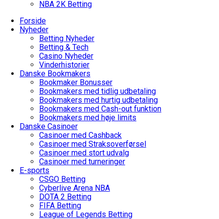
NBA 2K Betting
Forside
Nyheder
Betting Nyheder
Betting & Tech
Casino Nyheder
Vinderhistorier
Danske Bookmakers
Bookmaker Bonusser
Bookmakers med tidlig udbetaling
Bookmakers med hurtig udbetaling
Bookmakers med Cash-out funktion
Bookmakers med høje limits
Danske Casinoer
Casinoer med Cashback
Casinoer med Straksoverførsel
Casinoer med stort udvalg
Casinoer med turneringer
E-sports
CSGO Betting
Cyberlive Arena NBA
DOTA 2 Betting
FIFA Betting
League of Legends Betting