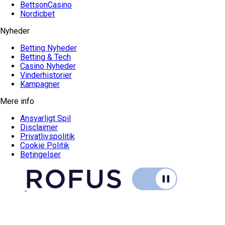
BettsonCasino
Nordicbet
Nyheder
Betting Nyheder
Betting & Tech
Casino Nyheder
Vinderhistorier
Kampagner
Mere info
Ansvarligt Spil
Disclaimer
Privatlivspolitik
Cookie Politik
Betingelser