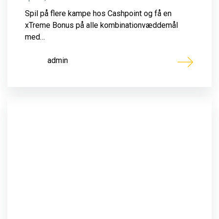
Spil på flere kampe hos Cashpoint og få en
xTreme Bonus på alle kombinationvæddemål
med…
admin