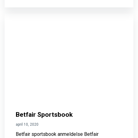
Betfair Sportsbook
april 10, 2020
Betfair sportsbook anmeldelse Betfair