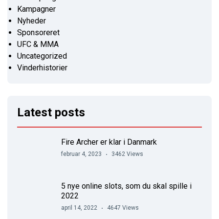
Kampagner
Nyheder
Sponsoreret
UFC & MMA
Uncategorized
Vinderhistorier
Latest posts
Fire Archer er klar i Danmark
februar 4, 2023
3462 Views
5 nye online slots, som du skal spille i
2022
april 14, 2022
4647 Views