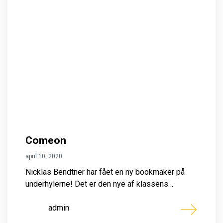
Comeon
april 10, 2020
Nicklas Bendtner har fået en ny bookmaker på
underhylerne! Det er den nye af klassens…
admin