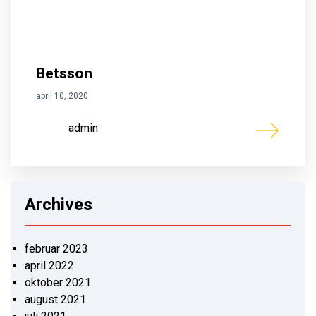
Betsson
april 10, 2020
admin
Archives
februar 2023
april 2022
oktober 2021
august 2021