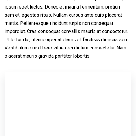
ipsum eget luctus. Donec et magna fermentum, pretium
sem et, egestas risus. Nullam cursus ante quis placerat
mattis. Pellentesque tincidunt turpis non consequat
imperdiet. Cras consequat convallis mauris at consectetur.
Ut tortor dui, ullamcorper at diam vel, facilisis rhoncus sem.
Vestibulum quis libero vitae orci dictum consectetur. Nam
placerat mauris gravida porttitor lobortis.