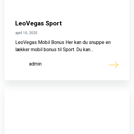
LeoVegas Sport
april 10, 2020
LeoVegas Mobil Bonus Her kan du snuppe en
lækker mobil bonus til Sport. Du kan…
admin