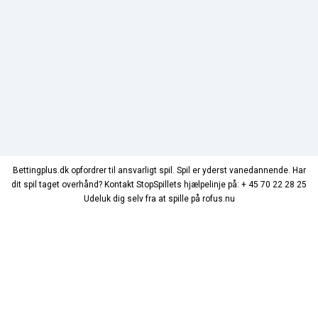
Bettingplus.dk opfordrer til ansvarligt spil. Spil er yderst vanedannende. Har
dit spil taget overhånd? Kontakt StopSpillets hjælpelinje på: + 45 70 22 28 25
Udeluk dig selv fra at spille på rofus.nu