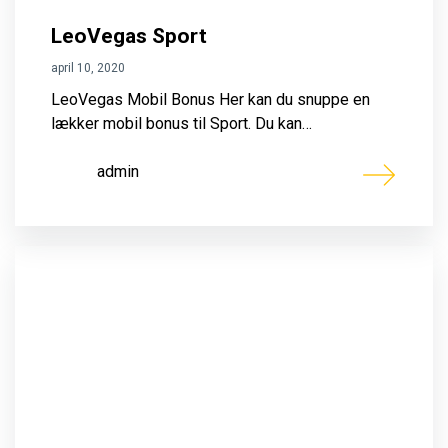
LeoVegas Sport
april 10, 2020
LeoVegas Mobil Bonus Her kan du snuppe en
lækker mobil bonus til Sport. Du kan…
admin