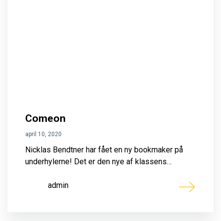
Comeon
april 10, 2020
Nicklas Bendtner har fået en ny bookmaker på
underhylerne! Det er den nye af klassens…
admin