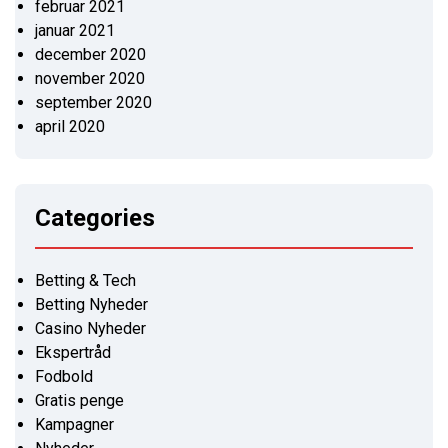
februar 2021
januar 2021
december 2020
november 2020
september 2020
april 2020
Categories
Betting & Tech
Betting Nyheder
Casino Nyheder
Ekspertråd
Fodbold
Gratis penge
Kampagner