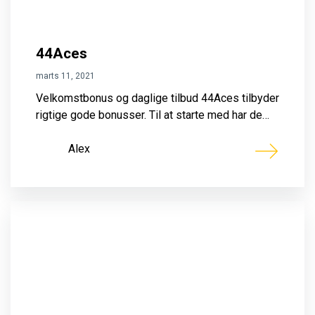
44Aces
marts 11, 2021
Velkomstbonus og daglige tilbud 44Aces tilbyder
rigtige gode bonusser. Til at starte med har de…
Alex