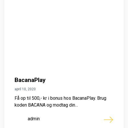
BacanaPlay
april 10, 2020
Få op til 500,- kr i bonus hos BacanaPlay. Brug
koden BACANA og modtag din…
admin