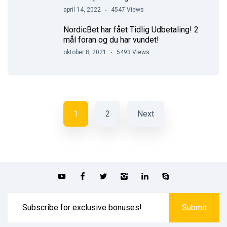
april 14, 2022
4547 Views
NordicBet har fået Tidlig Udbetaling! 2
mål foran og du har vundet!
oktober 8, 2021
5493 Views
1
2
Next