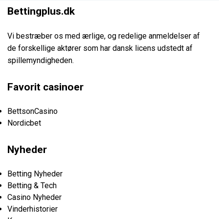
Bettingplus.dk
Vi bestræber os med ærlige, og redelige anmeldelser af
de forskellige aktører som har dansk licens udstedt af
spillemyndigheden.
Favorit casinoer
BettsonCasino
Nordicbet
Nyheder
Betting Nyheder
Betting & Tech
Casino Nyheder
Vinderhistorier