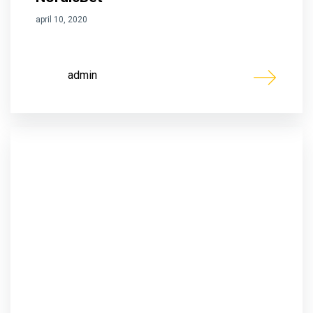
april 10, 2020
admin